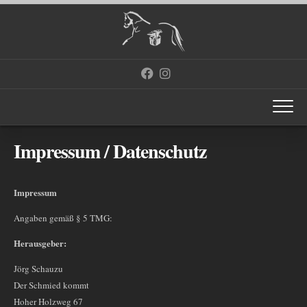
Skip
to
content
Impressum / Datenschutz
Impressum
Angaben gemäß § 5 TMG:
Herausgeber:
Jörg Schauzu
Der Schmied kommt
Hoher Holzweg 67